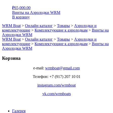
₽
65,000.00
Винты на Аэролодки WRM
В корзину
WRM Boat
>
Онлайн каталог
>
Товары
>
Аэролодки и
комплектующие
>
Комплектующие к аэролодкам
>
Винты на
Аэролодки WRM
WRM Boat
>
Онлайн каталог
>
Товары
>
Аэролодки и
комплектующие
>
Комплектующие к аэролодкам
>
Винты на
Аэролодки WRM
Корзина
e-mail:
wrmboat@gmail.com
Телефон: +7 (917) 207 10 01
instagram.com/wrmboat
vk.com/wrmboats
Галерея