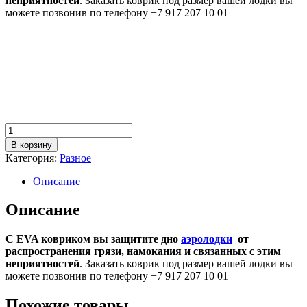
неприятностей
. Заказать коврик под размер вашей лодки вы
можете позвонив по телефону +7 917 207 10 01
Купить EVA коврик
EVA коврик
EVA коврик для лодки
EVA коврик для аэролодки
Количество
товара
В корзину
EVA
Категория:
Разное
коврик
Описание
Описание
С EVA ковриком вы защитите дно
аэролодки
от
распространения грязи, намокания и связанных с этим
неприятностей
. Заказать коврик под размер вашей лодки вы
можете позвонив по телефону +7 917 207 10 01
Похожие товары