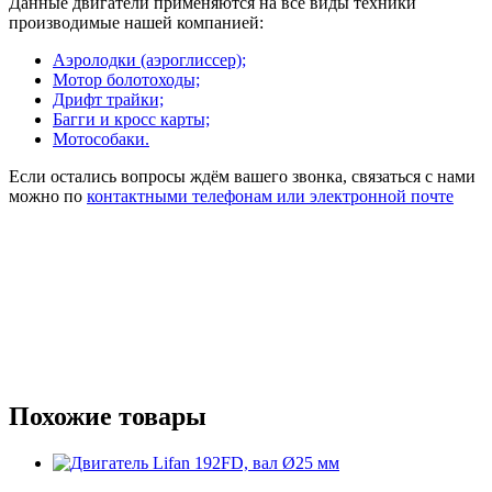
Данные двигатели применяются на все виды техники
производимые нашей компанией:
Аэролодки (аэроглиссер);
Мотор болотоходы;
Дрифт трайки;
Багги и кросс карты;
Мотособаки.
Если остались вопросы ждём вашего звонка, связаться с нами
можно по
контактными телефонам или электронной почте
Дрифт трайк, аэробот, аэролодка, болотоход, ремень,
двигатель, комплектующие,wrm, wrmmotors, wrmgroup, loncin,
двигатель loncin, loncin купить kjyxby, kbafy, lifan, ldbufntkm
lifan, Двигатель Lifan 192F-2, вал Ø25 мм, валом hardliner, lifan
отзывы владельцев, двигатель бензиновый, lifan купить,
двигатель lifan
Похожие товары