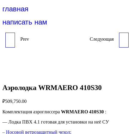
главная
написать нам
Prev
Следующая
ПОНТОН 6Х6 М
АЭРОЛОДКА WRMAERO
380K30
Аэролодка WRMAERO 410S30
₽
509,750.00
Комплектация аэроглиссера
WRMAERO 410S30
:
— Лодка ПВХ 4.1 готовая для установки на неё СУ
– Носовой ветрозащитный чехол;