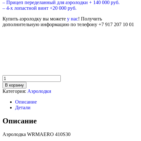
– Прицеп переделанный для аэролодки + 140 000 руб.
– 4-х лопастной винт +20 000 руб.
Купить аэролодку вы можете
у нас
! Получить
дополнительную информацию по телефону +7 917 207 10 01
Аэролодка
купить аэролоку
аэролодка
всё для лодок
Количество
товара
В корзину
Аэролодка
Категория:
Аэролодки
WRMAERO
410S30
Описание
Детали
Описание
Аэролодка WRMAERO 410S30