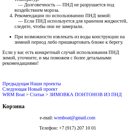
— Долговечность — ПНД не разрушается под
воздействием мороза.
Рекомендации по использованию ПНД зимой:
— Если ПНД используется для хранения жидкостей,
следите, чтобы они не замерзали.
При возможности извлекать из воды конструкции на
зимний период либо пришвартовать ближе к берегу.
Если у вас есть конкретный случай использования ПНД
зимой, уточните, и мы поможем с более детальными
рекомендациями!
Навигация
Предыдущая
Предыдущая
Наши проекты
запись
Следующая
Следующая
Новый проект
по
запись
WRM Boat
>
Статьи
>
ЗИМОВКА ПОНТОНОВ ИЗ ПНД
записям
Корзина
e-mail:
wrmboat@gmail.com
Телефон: +7 (917) 207 10 01