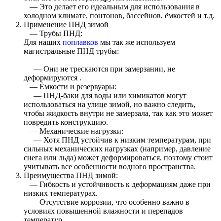
— Это делает его идеальным для использования в
холодном климате, понтонов, бассейнов, ёмкостей и т.д.
Применение ПНД зимой
— Трубы ПНД:
Для наших
поплавков
мы так же используем
магистральные ПНД трубы:
— Они не трескаются при замерзании, не
деформируются .
— Ёмкости и резервуары:
— ПНД-баки для воды или химикатов могут
использоваться на улице зимой, но важно следить,
чтобы жидкость внутри не замерзала, так как это может
повредить конструкцию.
— Механические нагрузки:
— Хотя ПНД устойчив к низким температурам, при
сильных механических нагрузках (например, давление
снега или льда) может деформироваться, поэтому стоит
учитывать все особенности водного пространства.
Преимущества ПНД зимой:
— Гибкость и устойчивость к деформациям даже при
низких температурах.
— Отсутствие коррозии, что особенно важно в
условиях повышенной влажности и перепадов
температур.